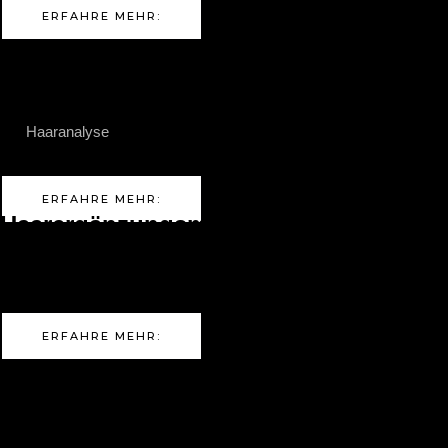
ERFAHRE MEHR:
Haar Analyse:
Die
Haaranalyse
ist eine Methode zur Untersuchung von
Haarstruktur und Haarzustand
ERFAHRE MEHR:
Haarergänzungsmittel
Haarergänzungsmittel ist eine Optionen zur Verbesserung des
Haarwachstums und der Haargesundheit von Innen.
ERFAHRE MEHR:
LINEA Systempflege: