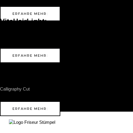
Die Pflegeserie für Kopfhaut & Haargesundheit von außen!
ERFAHRE MEHR:
VitaHairLight:
Ein Biophotonenlaser zur Förderung des Haarwachstums und der
Haar & Kopfhautgesundheit
ERFAHRE MEHR:
Calligraphy Cut
Calligraphy Cut
, die innovative Haarschneidetechnik zur Erzielung
von mehr Volumen, Bewegung und natürlicher Textur im Haar
ERFAHRE MEHR: