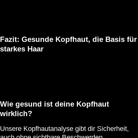
starken, anhaltenden Juckreiz verspürst
nässende oder verkrustete Stellen bemerkst
kreisrunden Haarausfall entdeckst
unter sichtbaren Entzündungen oder Bläschen leidest
Fazit: Gesunde Kopfhaut, die Basis für
starkes Haar
Viele Menschen behandeln ihr Haar, ohne auf die Kopfhaut zu
achten. Dabei beginnt langfristige Schönheit genau hier. Unsere
moderne Analyse, das entspannende Pflegeprogramm und die
passenden Produkte helfen dir, deine Kopfhaut wieder in Balance zu
bringen.
Wie gesund ist deine Kopfhaut
wirklich?
Unsere Kopfhautanalyse gibt dir Sicherheit,
auch ohne sichtbare Beschwerden.