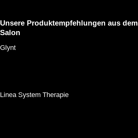
Eine Leave-in Lotion wird sanft einmassiert. Sie bleibt im Haar und
sorgt für lang anhaltende Pflege, Schutz und Feuchtigkeit.
Unsere Produktempfehlungen aus dem
Salon
Glynt
Für sensible Haut:
beruhigende Rezepturen mit Aloe Vera,
Panthenol und Bisabolol
Für fettige Haut:
Extrakte aus Salbei, Zink oder Brennnessel
wirken klärend und regulierend
Linea System Therapie
Bei gereizter Kopfhaut oder Hauterkrankungen:
mit Urea,
Glycerin und pflanzlichen Inhaltsstoffen
Unterstützt die Regeneration:
wirkt antibakteriell und stärkt
die Hautschutzbarriere