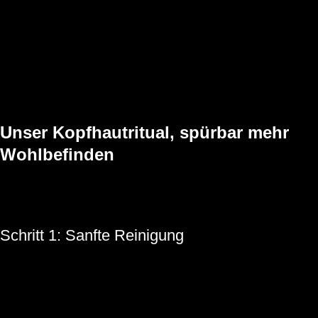
Die Kopfhaut wird mit einem milden Reinigungsgel vorbereitet.
Wir betrachten sie mit einer speziellen Kamera in starker
Vergrößerung.
Die Ergebnisse besprechen wir direkt mit dir, verständlich und
individuell.
Du erhältst eine Empfehlung, wie du deine Pflege am besten
umstellst.
Unser Kopfhautritual, spürbar mehr
Wohlbefinden
Nach der Analyse folgt die individuell abgestimmte Pflege. Dieses
Ritual ist nicht nur wohltuend, sondern auch medizinisch sinnvoll.
Schritt 1: Sanfte Reinigung
Ein spezielles Shampoo wird fünf Minuten lang einmassiert. Es
entfernt Rückstände und öffnet die Haut für die anschließende
Pflege.