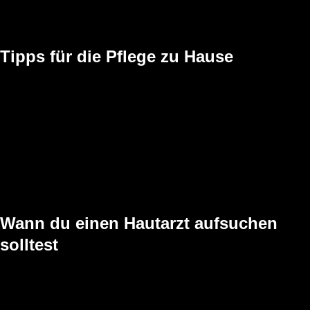
Wir beraten dich gerne individuell, welche Linie zu deiner Kopfhaut
passt.
Tipps für die Pflege zu Hause
Milde Shampoos ohne Sulfate und Duftstoffe verwenden
Haare nur zwei bis drei Mal pro Woche waschen
Lauwarmes Wasser verwenden statt heißem
Haar sanft trocknen und nicht rubbeln
Föhn nur auf mittlerer Stufe und mit Abstand einsetzen
Kopfhaut regelmäßig massieren zur Förderung der
Durchblutung
Bei starker Sonne einen geeigneten Schutz verwenden
Wann du einen Hautarzt aufsuchen
solltest
In bestimmten Fällen reicht Pflege allein nicht aus. Bitte suche eine
dermatologische Praxis auf, wenn du: