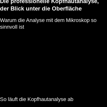
Die professionelle Kopfhautanalyse,
der Blick unter die Oberfläche
Warum die Analyse mit dem Mikroskop so
sinnvoll ist
In unserem Salon in Neu Wulmstorf bieten wir dir eine präzise
Kopfhautanalyse mit Vergrößerungstechnik. Dabei erkennen wir zum
Beispiel:
verstopfte Poren oder überschüssigen Talg
feine trockene Schuppen oder fettige, festsitzende Schuppen
entzündete Haarwurzeln und Reizungen
beginnende Hautprobleme, die mit dem bloßen Auge schwer
zu erkennen sind
mögliche Ursachen für dünner werdendes Haar oder
Haarausfall
So läuft die Kopfhautanalyse ab