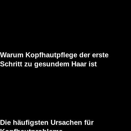
Gleichgewicht bringen, sanft, effektiv und perfekt abgestimmt auf
deine Bedürfnisse.
Bevor du also zur Apotheke gehst, komm zu uns!
Lass uns gemeinsam herausfinden, was deine Kopfhaut wirklich
braucht. Für gesundes Haar, das von innen strahlt!
Warum Kopfhautpflege der erste
Schritt zu gesundem Haar ist
Viele Menschen leiden unter Juckreiz, Spannungsgefühlen,
Schuppen oder sogar Haarausfall. Was viele nicht wissen: Die
Ursache liegt oft direkt an der Kopfhaut. In unserem Salon in Neu
Wulmstorf sehen wir regelmäßig Gäste, die diese Beschwerden
haben, ohne die wahre Ursache zu kennen. Dabei beginnt schönes
Haar genau hier – bei einer gesunden, ausgeglichenen Kopfhaut.
Die häufigsten Ursachen für