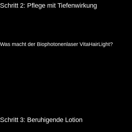
Schritt 2: Pflege mit Tiefenwirkung
Der Conditioner wird mit einer Massagebürste sanft eingearbeitet.
Dabei kommt unser Biophotonenlicht zum Einsatz – das
VitaHairLight.
Was macht der Biophotonenlaser VitaHairLight?
Regt die Durchblutung an und versorgt die Haarfollikel mit
Nährstoffen
Stimuliert die Zellregeneration bei Rötungen, Irritationen oder
Entzündungen
Optimiert die Wirkstoffaufnahme für Pflegeprodukte
Fördert bei regelmäßiger Anwendung das Haarwachstum
Die Lichtimpulse wirken tiefenwirksam und vollkommen schmerzfrei
– für eine nachhaltige Gesundheit der Kopfhaut.
Schritt 3: Beruhigende Lotion